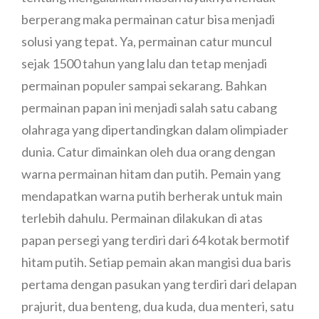
berperang maka permainan catur bisa menjadi
solusi yang tepat. Ya, permainan catur muncul
sejak 1500 tahun yang lalu dan tetap menjadi
permainan populer sampai sekarang. Bahkan
permainan papan ini menjadi salah satu cabang
olahraga yang dipertandingkan dalam olimpiader
dunia. Catur dimainkan oleh dua orang dengan
warna permainan hitam dan putih. Pemain yang
mendapatkan warna putih berherak untuk main
terlebih dahulu. Permainan dilakukan di atas
papan persegi yang terdiri dari 64 kotak bermotif
hitam putih. Setiap pemain akan mangisi dua baris
pertama dengan pasukan yang terdiri dari delapan
prajurit, dua benteng, dua kuda, dua menteri, satu