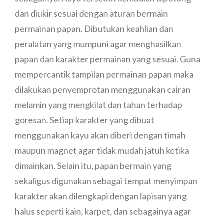
dan diukir sesuai dengan aturan bermain
permainan papan. Dibutukan keahlian dan
peralatan yang mumpuni agar menghasilkan
papan dan karakter permainan yang sesuai. Guna
mempercantik tampilan permainan papan maka
dilakukan penyemprotan menggunakan cairan
melamin yang mengkilat dan tahan terhadap
goresan. Setiap karakter yang dibuat
menggunakan kayu akan diberi dengan timah
maupun magnet agar tidak mudah jatuh ketika
dimainkan. Selain itu, papan bermain yang
sekaligus digunakan sebagai tempat menyimpan
karakter akan dilengkapi dengan lapisan yang
halus seperti kain, karpet, dan sebagainya agar