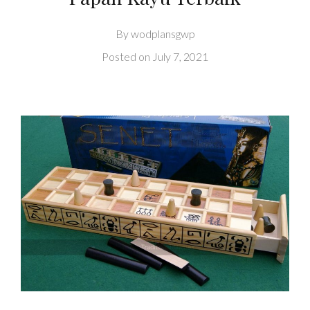
By
wodplansgwp
Posted on
July 7, 2021