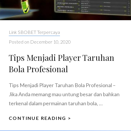
Categories:
Link SBOBET Terpercaya
Posted on
December 10, 2020
Tips Menjadi Player Taruhan
Bola Profesional
Tips Menjadi Player Taruhan Bola Profesional –
Jika Anda memang mau untung besar dan bahkan
terkenal dalam permainan taruhan bola, …
TIPS
CONTINUE READING >
MENJADI