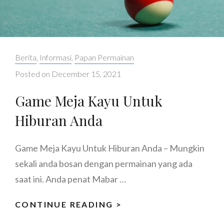
Categories:
Berita
,
Informasi
,
Papan Permainan
Posted on
December 15, 2021
Game Meja Kayu Untuk
Hiburan Anda
Game Meja Kayu Untuk Hiburan Anda – Mungkin
sekali anda bosan dengan permainan yang ada
saat ini. Anda penat Mabar …
GAME
CONTINUE READING >
MEJA