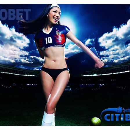
TARUHAN
DI
LINK
AGEN
SBOBET