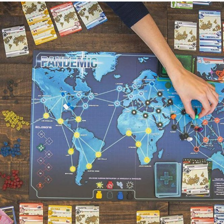
KAYU
UNTUK
HIBURAN
ANDA