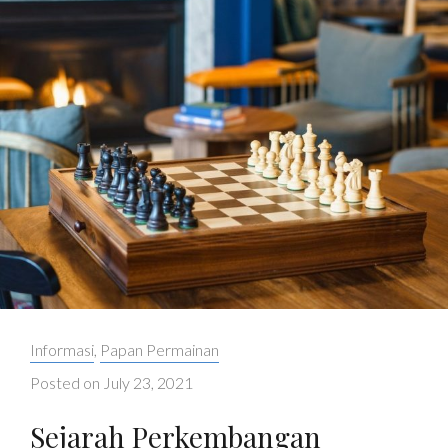
Categories:
Informasi
,
Papan Permainan
Posted on
July 23, 2021
Sejarah Perkembangan