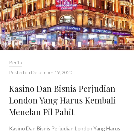
Categories:
Berita
Posted on
December 19, 2020
Kasino Dan Bisnis Perjudian
London Yang Harus Kembali
Menelan Pil Pahit
Kasino Dan Bisnis Perjudian London Yang Harus