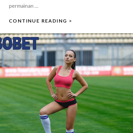
permainan …
HAL
CONTINUE READING >
YANG
HARUS
DIHINDARI
SAAT
BERMAIN
JUDI
BOLA
ONLINE