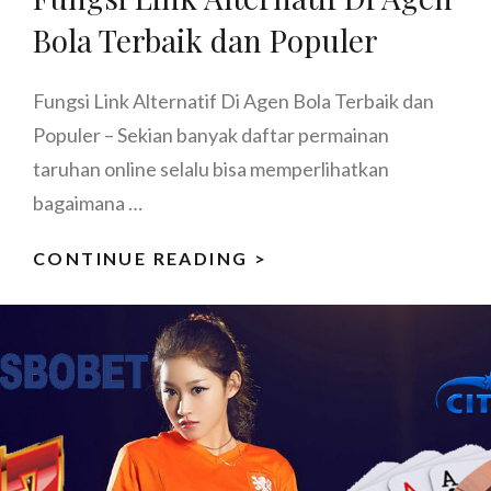
Bola Terbaik dan Populer
Fungsi Link Alternatif Di Agen Bola Terbaik dan
Populer – Sekian banyak daftar permainan
taruhan online selalu bisa memperlihatkan
bagaimana …
FUNGSI
CONTINUE READING >
LINK
ALTERNATIF
DI
AGEN
BOLA
TERBAIK
DAN