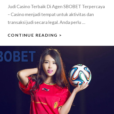
Judi Casino Terbaik Di Agen SBOBET Terpercaya
– Casino menjadi tempat untuk aktivitas dan
transaksi judi secara legal. Anda perlu …
JUDI
CONTINUE READING >
CASINO
TERBAIK
DI
AGEN
SBOBET
TERPERCAYA