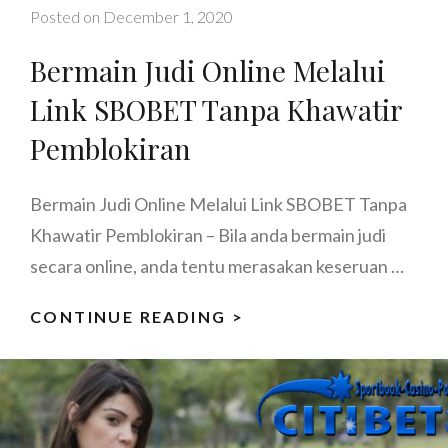
Posted on
December 1, 2020
Bermain Judi Online Melalui
Link SBOBET Tanpa Khawatir
Pemblokiran
Bermain Judi Online Melalui Link SBOBET Tanpa
Khawatir Pemblokiran – Bila anda bermain judi
secara online, anda tentu merasakan keseruan …
BERMAIN
CONTINUE READING >
JUDI
ONLINE
MELALUI
LINK