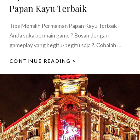
Papan Kayu Terbaik
Tips Memilih Permainan Papan Kayu Terbaik –
Anda suka bermain game ? Bosan dengan
gameplay yang begitu-begitu saja ?. Cobalah …
TIPS
CONTINUE READING >
MEMILIH
PERMAINAN
PAPAN
KAYU
TERBAIK