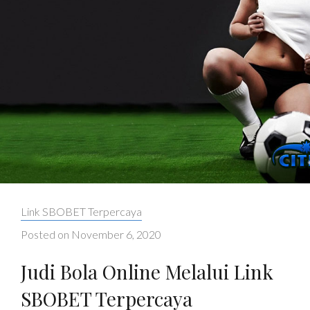
Categories:
Link SBOBET Terpercaya
Posted on
November 6, 2020
Judi Bola Online Melalui Link
SBOBET Terpercaya