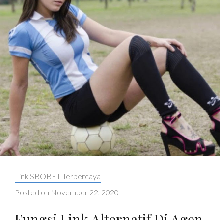
SBOBET
TANPA
KHAWATIR
PEMBLOKIRAN
Categories:
Link SBOBET Terpercaya
Posted on
November 22, 2020
Fungsi Link Alternatif Di Agen