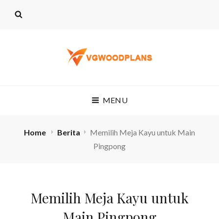
VG WOODPLANS
MENU
Home
Berita
Memilih Meja Kayu untuk Main
Pingpong
Memilih Meja Kayu untuk
Main Pingpong