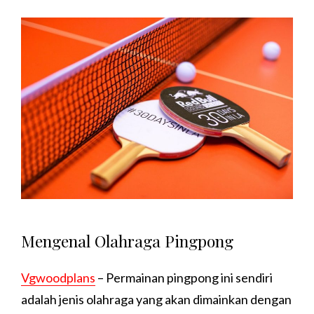
Mengenal Olahraga Pingpong
Vgwoodplans
– Permainan pingpong ini sendiri
adalah jenis olahraga yang akan dimainkan dengan