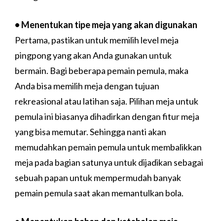
• Menentukan tipe meja yang akan digunakan
Pertama, pastikan untuk memilih level meja
pingpong yang akan Anda gunakan untuk
bermain. Bagi beberapa pemain pemula, maka
Anda bisa memilih meja dengan tujuan
rekreasional atau latihan saja. Pilihan meja untuk
pemula ini biasanya dihadirkan dengan fitur meja
yang bisa memutar. Sehingga nanti akan
memudahkan pemain pemula untuk membalikkan
meja pada bagian satunya untuk dijadikan sebagai
sebuah papan untuk mempermudah banyak
pemain pemula saat akan memantulkan bola.