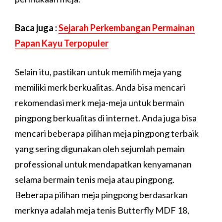
Baca juga :
Sejarah Perkembangan Permainan
Papan Kayu Terpopuler
Selain itu, pastikan untuk memilih meja yang
memiliki merk berkualitas. Anda bisa mencari
rekomendasi merk meja-meja untuk bermain
pingpong berkualitas di internet. Anda juga bisa
mencari beberapa pilihan meja pingpong terbaik
yang sering digunakan oleh sejumlah pemain
professional untuk mendapatkan kenyamanan
selama bermain tenis meja atau pingpong.
Beberapa pilihan meja pingpong berdasarkan
merknya adalah meja tenis Butterfly MDF 18,