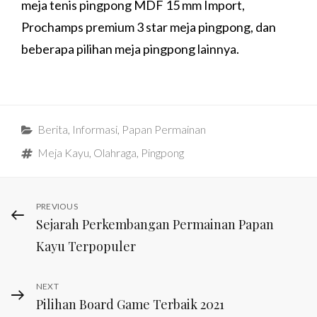
meja tenis pingpong MDF 15 mm Import,
Prochamps premium 3 star meja pingpong, dan
beberapa pilihan meja pingpong lainnya.
Categories
Berita
,
Informasi
,
Papan Permainan
Tags
Meja Kayu
,
Olahraga
,
Pingpong
Post
Previous
PREVIOUS
Sejarah Perkembangan Permainan Papan
Post
navigation
Kayu Terpopuler
Next
NEXT
Pilihan Board Game Terbaik 2021
Post