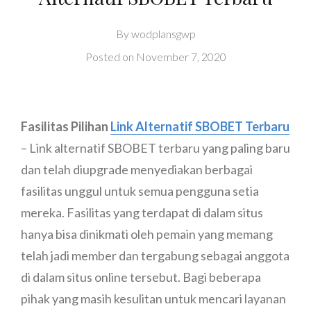
By
wodplansgwp
Posted on
November 7, 2020
Fasilitas Pilihan
Link Alternatif SBOBET Terbaru
– Link alternatif SBOBET terbaru yang paling baru
dan telah diupgrade menyediakan berbagai
fasilitas unggul untuk semua pengguna setia
mereka. Fasilitas yang terdapat di dalam situs
hanya bisa dinikmati oleh pemain yang memang
telah jadi member dan tergabung sebagai anggota
di dalam situs online tersebut. Bagi beberapa
pihak yang masih kesulitan untuk mencari layanan