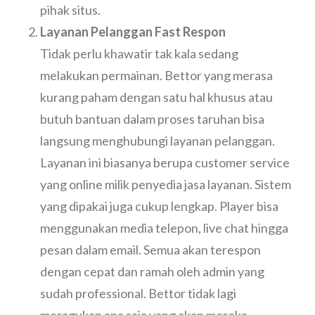
pihak situs.
Layanan Pelanggan Fast Respon
Tidak perlu khawatir tak kala sedang
melakukan permainan. Bettor yang merasa
kurang paham dengan satu hal khusus atau
butuh bantuan dalam proses taruhan bisa
langsung menghubungi layanan pelanggan.
Layanan ini biasanya berupa customer service
yang online milik penyedia jasa layanan. Sistem
yang dipakai juga cukup lengkap. Player bisa
menggunakan media telepon, live chat hingga
pesan dalam email. Semua akan terespon
dengan cepat dan ramah oleh admin yang
sudah professional. Bettor tidak lagi
meragukan apa saja yang akan mereka