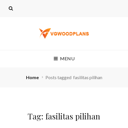
VG WOODPLANS
MENU
Home
Posts tagged
fasilitas pilihan
Tag:
fasilitas pilihan