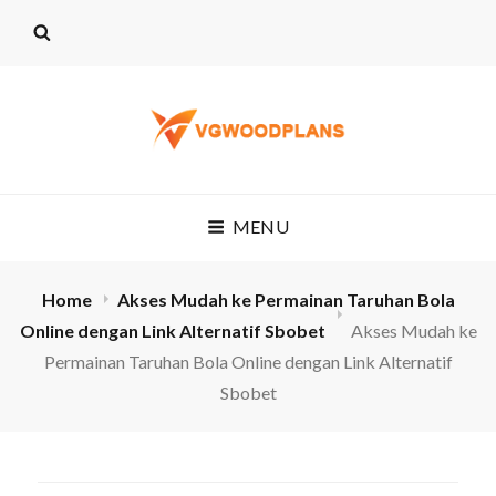
VG WOODPLANS
MENU
Home
Akses Mudah ke Permainan Taruhan Bola
Online dengan Link Alternatif Sbobet
Akses Mudah ke
Permainan Taruhan Bola Online dengan Link Alternatif
Sbobet