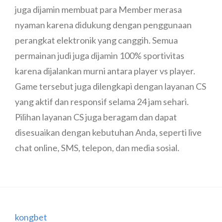
juga dijamin membuat para Member merasa
nyaman karena didukung dengan penggunaan
perangkat elektronik yang canggih. Semua
permainan judi juga dijamin 100% sportivitas
karena dijalankan murni antara player vs player.
Game tersebut juga dilengkapi dengan layanan CS
yang aktif dan responsif selama 24 jam sehari.
Pilihan layanan CS juga beragam dan dapat
disesuaikan dengan kebutuhan Anda, seperti live
chat online, SMS, telepon, dan media sosial.
kongbet