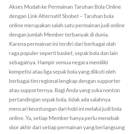
Akses Mudah ke Permainan Taruhan Bola Online
dengan Link Alternatif Sbobet – Taruhan bola
online merupakan salah satu permainan judi online
dengan jumlah Member terbanyak di dunia.
Karena permainan ini terdiri dari berbagai olah
raga populer seperti basket, sepak bola dan lain
sebagainya. Hampir semua negara memiliki
kompetisi atau liga sepak bola yang diikuti oleh
berbagai tim regional lengkap dengan supporter
atau supporternya. Bagi Anda yang suka nonton
pertandingan sepak bola, tidak ada salahnya
mencari keuntungan dari hobi ini melalui judi bola
online. Ya, setiap Member hanya perlu menebak
skor akhir dari setiap permainan yang berlangsung