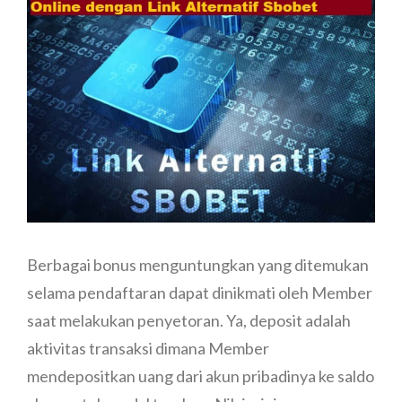
Berbagai bonus menguntungkan yang ditemukan
selama pendaftaran dapat dinikmati oleh Member
saat melakukan penyetoran. Ya, deposit adalah
aktivitas transaksi dimana Member
mendepositkan uang dari akun pribadinya ke saldo