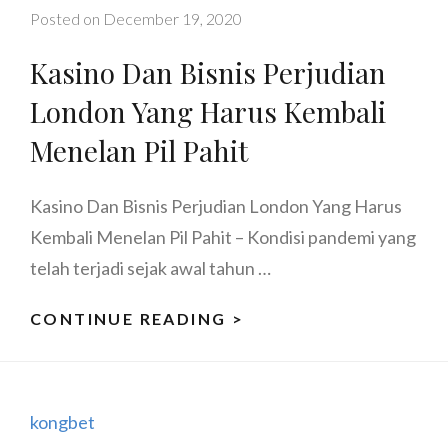
Posted on
December 19, 2020
Kasino Dan Bisnis Perjudian
London Yang Harus Kembali
Menelan Pil Pahit
Kasino Dan Bisnis Perjudian London Yang Harus
Kembali Menelan Pil Pahit – Kondisi pandemi yang
telah terjadi sejak awal tahun …
KASINO
CONTINUE READING >
DAN
BISNIS
PERJUDIAN
kongbet
LONDON