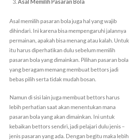
Asal Memilih Pasaran Bola
Asal memilih pasaran bola juga hal yang wajib
dihindari. Ini karena bisa mempengaruhi jalannya
permainan, apakah bisa menang atau kalah. Untuk
itu harus diperhatikan dulu sebelum memilih
pasaran bola yang dimainkan. Pilihan pasaran bola
yang beragam memang membuat bettors jadi
bebas pilih serta tidak mudah bosan.
Namun di sisi lain juga membuat bettors harus
lebih perhatian saat akan menentukan mana
pasaran bola yang akan dimainkan. Ini untuk
kebaikan bettors sendiri, jadi pelajari dulu jenis –
jenis pasaran yang ada. Dengan begitu maka lebih