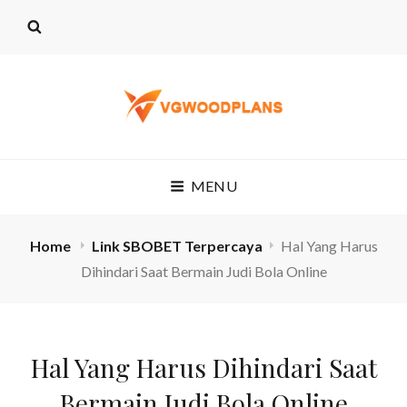
VG WOODPLANS
MENU
Home
Link SBOBET Terpercaya
Hal Yang Harus
Dihindari Saat Bermain Judi Bola Online
Hal Yang Harus Dihindari Saat
Bermain Judi Bola Online