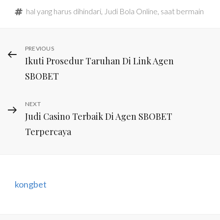
Tags
hal yang harus dihindari
,
Judi Bola Online
,
saat bermain
Post
Previous
PREVIOUS
Ikuti Prosedur Taruhan Di Link Agen
Post
navigation
SBOBET
Next
NEXT
Judi Casino Terbaik Di Agen SBOBET
Post
Terpercaya
kongbet