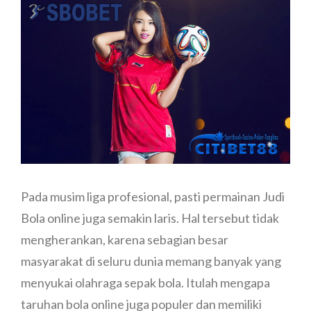
Pada musim liga profesional, pasti permainan Judi
Bola online juga semakin laris. Hal tersebut tidak
mengherankan, karena sebagian besar
masyarakat di seluru dunia memang banyak yang
menyukai olahraga sepak bola. Itulah mengapa
taruhan bola online juga populer dan memiliki