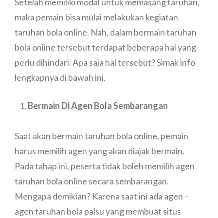
Setelah memiliki modal untuk memasang taruhan,
maka pemain bisa mulai melakukan kegiatan
taruhan bola online. Nah, dalam bermain taruhan
bola online tersebut terdapat beberapa hal yang
perlu dihindari. Apa saja hal tersebut? Simak info
lengkapnya di bawah ini.
Bermain Di Agen Bola Sembarangan
Saat akan bermain taruhan bola online, pemain
harus memilih agen yang akan diajak bermain.
Pada tahap ini, peserta tidak boleh memilih agen
taruhan bola online secara sembarangan.
Mengapa demikian? Karena saat ini ada agen –
agen taruhan bola palsu yang membuat situs