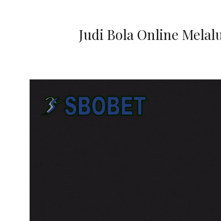
Judi Bola Online Mela