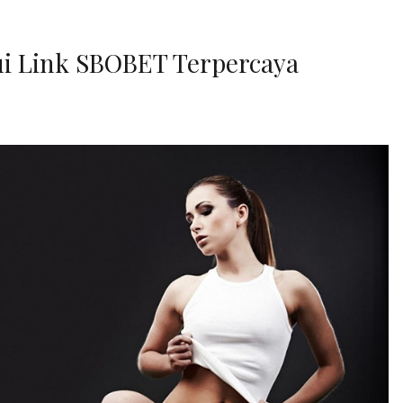
lui Link SBOBET Terpercaya