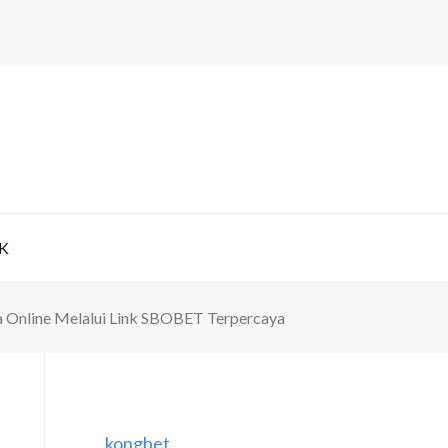
K
a Online Melalui Link SBOBET Terpercaya
kongbet