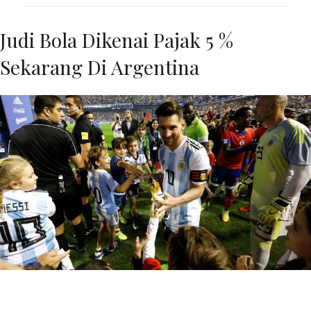
Judi Bola Dikenai Pajak 5 %
Sekarang Di Argentina