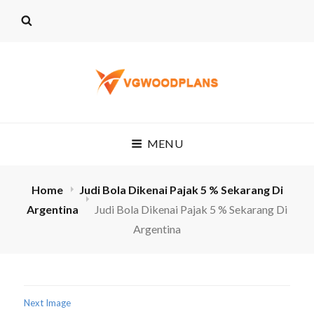
VG WOODPLANS
MENU
Home
Judi Bola Dikenai Pajak 5 % Sekarang Di
Argentina
Judi Bola Dikenai Pajak 5 % Sekarang Di
Argentina
Next Image