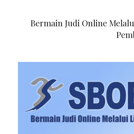
Bermain Judi Online Melal
Pemb