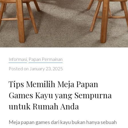
Categories:
Informasi
,
Papan Permainan
Posted on
January 23, 2025
Tips Memilih Meja Papan
Games Kayu yang Sempurna
untuk Rumah Anda
Meja papan games dari kayu bukan hanya sebuah