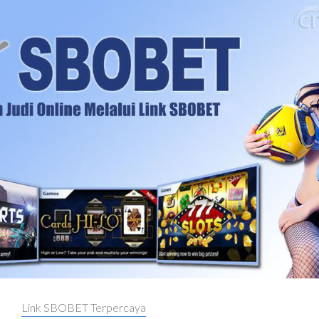
PLAYER
TARUHAN
BOLA
PROFESIONAL
Categories:
Link SBOBET Terpercaya