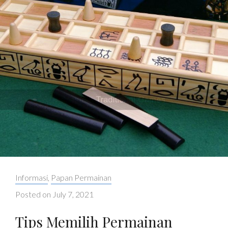
Categories:
Informasi
,
Papan Permainan
Posted on
July 7, 2021
Tips Memilih Permainan