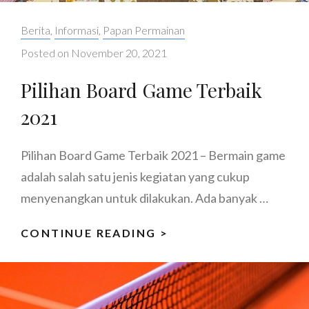
Categories:
Berita
,
Informasi
,
Papan Permainan
Posted on
November 20, 2021
Pilihan Board Game Terbaik
2021
Pilihan Board Game Terbaik 2021 – Bermain game
adalah salah satu jenis kegiatan yang cukup
menyenangkan untuk dilakukan. Ada banyak …
PILIHAN
CONTINUE READING >
BOARD
GAME
TERBAIK