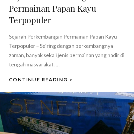
Permainan Papan Kayu
Terpopuler
Sejarah Perkembangan Permainan Papan Kayu
Terpopuler – Seiring dengan berkembangnya
zaman, banyak sekali jenis permainan yang hadir di
tengah masyarakat. …
SEJARAH
CONTINUE READING >
PERKEMBANGAN
PERMAINAN
PAPAN
KAYU
TERPOPULER