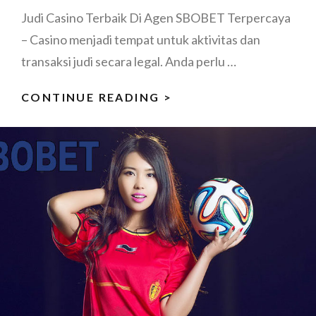
Judi Casino Terbaik Di Agen SBOBET Terpercaya
– Casino menjadi tempat untuk aktivitas dan
transaksi judi secara legal. Anda perlu …
JUDI
CONTINUE READING >
CASINO
TERBAIK
DI
AGEN
SBOBET
TERPERCAYA