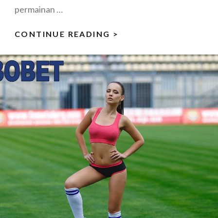
permainan …
HAL
CONTINUE READING >
YANG
HARUS
DIHINDARI
SAAT
BERMAIN
JUDI
BOLA
ONLINE