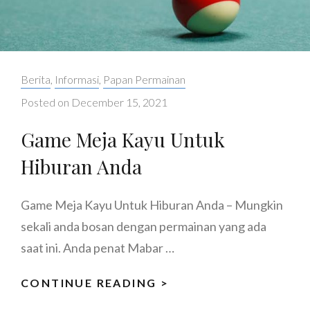
Categories:
Berita
,
Informasi
,
Papan Permainan
Posted on
December 15, 2021
Game Meja Kayu Untuk
Hiburan Anda
Game Meja Kayu Untuk Hiburan Anda – Mungkin
sekali anda bosan dengan permainan yang ada
saat ini. Anda penat Mabar …
GAME
CONTINUE READING >
MEJA