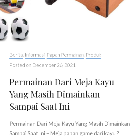
Categories:
Berita
,
Informasi
,
Papan Permainan
,
Produk
Posted on
December 26, 2021
Permainan Dari Meja Kayu
Yang Masih Dimainkan
Sampai Saat Ini
Permainan Dari Meja Kayu Yang Masih Dimainkan
Sampai Saat Ini – Meja papan game dari kayu ?