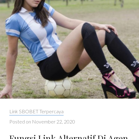
SBOBET
TANPA
KHAWATIR
PEMBLOKIRAN
Categories:
Link SBOBET Terpercaya
Posted on
November 22, 2020
Fungsi Link Alternatif Di Agen