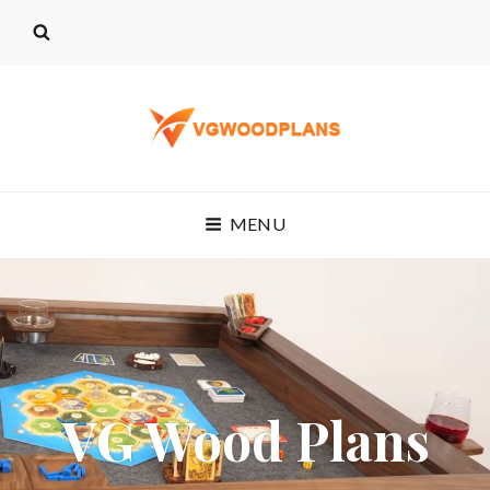
VG WOODPLANS
MENU
VG Wood Plans