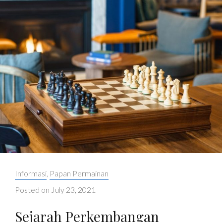
Categories:
Informasi
,
Papan Permainan
Posted on
July 23, 2021
Sejarah Perkembangan