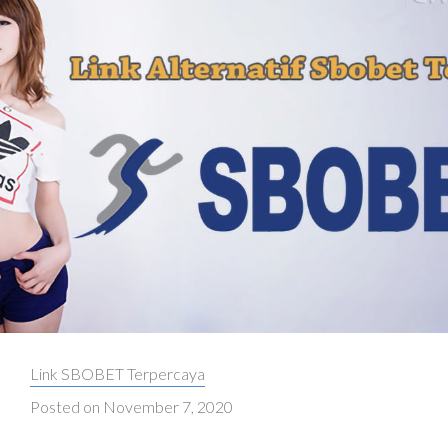
TINGGI
DI
AGEN
BOLA
SBOBET
Categories:
Link SBOBET Terpercaya
Posted on
November 7, 2020